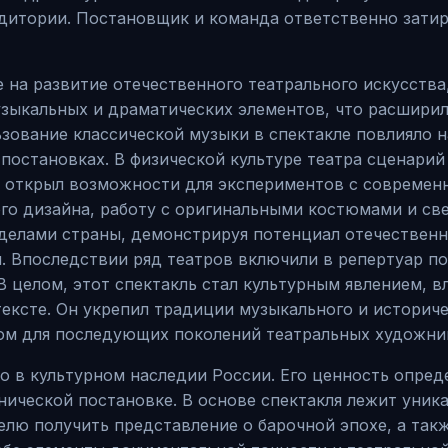
дитории. Постановщик и команда ответственно затир
 на развитие отечественного театрального искусства,
узыкальных и драматических элементов, что расшири
зование классической музыки в спектакле повлияло 
 постановках. В физической культуре театра сценари
, открыл возможности для экспериментов с современ
го дизайна, работу с оригинальными костюмами и св
еделами страны, демонстрируя потенциал отечествен
. Впоследствии ряд театров включили в репертуар по
 целом, этот спектакль стал культурным явлением, в
ексте. Он укрепил традиции музыкального и историч
ом для последующих поколений театральных художни
о в культурном наследии России. Его ценность опред
нической постановке. В основе спектакля лежит уник
елю получить представление о барочной эпохе, а та