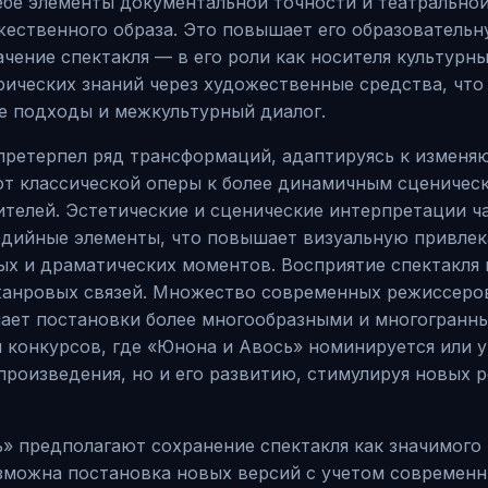
себе элементы документальной точности и театрально
ественного образа. Это повышает его образовательн
чение спектакля — в его роли как носителя культур
рических знаний через художественные средства, что
е подходы и межкультурный диалог.
претерпел ряд трансформаций, адаптируясь к изменя
т классической оперы к более динамичным сценическ
ителей. Эстетические и сценические интерпретации 
едийные элементы, что повышает визуальную привлек
 и драматических моментов. Восприятие спектакля к
жанровых связей. Множество современных режиссеро
лает постановки более многообразными и многогранны
 конкурсов, где «Юнона и Авось» номинируется или у
 произведения, но и его развитию, стимулируя новых
» предполагают сохранение спектакля как значимого 
можна постановка новых версий с учетом современны