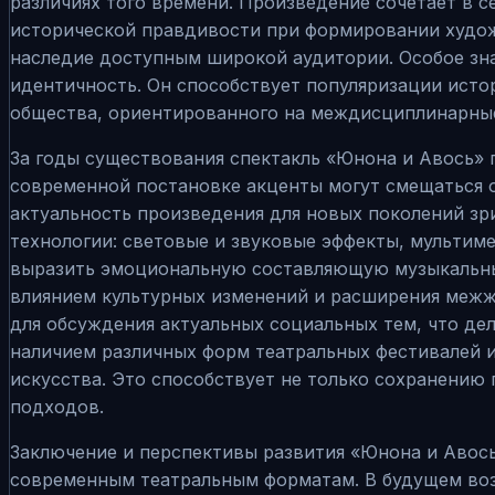
различиях того времени. Произведение сочетает в 
исторической правдивости при формировании худож
наследие доступным широкой аудитории. Особое зна
идентичность. Он способствует популяризации исто
общества, ориентированного на междисциплинарны
За годы существования спектакль «Юнона и Авось» 
современной постановке акценты могут смещаться о
актуальность произведения для новых поколений зр
технологии: световые и звуковые эффекты, мультим
выразить эмоциональную составляющую музыкальных
влиянием культурных изменений и расширения меж
для обсуждения актуальных социальных тем, что де
наличием различных форм театральных фестивалей и
искусства. Это способствует не только сохранению
подходов.
Заключение и перспективы развития «Юнона и Авось
современным театральным форматам. В будущем воз