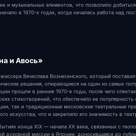
х и музыкальных элементов, что позволило добиться
ачало в 1970-х годах, когда началась работа над пос
на и Авось»
ежиссера Вячеслава Вознесенского, который постави
ические решения, опирающиеся на один из самых поп
ии прошли в ранние 1970-е годы, после чего спектак
ских стихотворений, что обеспечило ее популярность
ции, так и традиционные московские театральные пра
го искусства, что и закрепило его значимость в теат
бытиях конца XIX — начала XX века, связанных с ге
ой духовной миссии в Японии, доносившаяся до публи