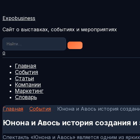
Перейти
к
содержанию
Expobusiness
Сайт о выставках, событиях и мероприятиях
Search
for:
0
Главная
События
Статьи
Компании
Маркетинг
Словарь
Главная
События
Юнона и Авось история создани
Юнона и Авось история создания и
Спектакль «Юнона и Авось» является одним из ярких