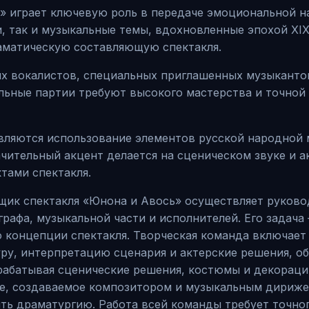
» играет ключевую роль в передаче эмоциональной н
, так и музыкальные темы, вдохновленные эпохой XI
аматическую составляющую спектакля.
х вокалистов, специальных приглашенных музыкантов
льные партии требуют высокого мастерства и точной
ляются использование элементов русской народной м
чительный акцент делается на сценическом звуке и а
тами спектакля.
щик спектакля «Юнона и Авось» осуществляет руков
рафа, музыкальной части и исполнителей. Его задача
онцепции спектакля. Творческая команда включает 
ру, интерпретацию сценария и актерские решения, об
зрабатывая сценические решения, костюмы и декорац
е, создаваемое композитором и музыкальным дириже
ть драматургию. Работа всей команды требует точно