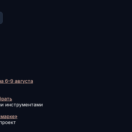
а 6–9 августа
в
брать
ми инструментами
рмарке»
проект