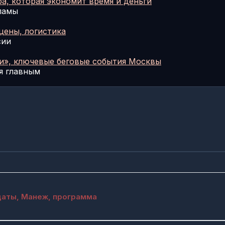
а, которая экономит время и деньги
ламы
цены, логистика
сии
и», ключевые беговые события Москвы
я главным
даты, Манеж, программа