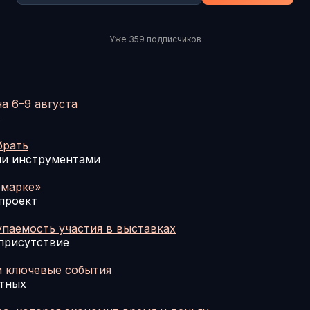
Уже 359 подписчиков
а 6–9 августа
в
брать
ми инструментами
рмарке»
проект
упаемость участия в выставках
«присутствие
и ключевые события
етных