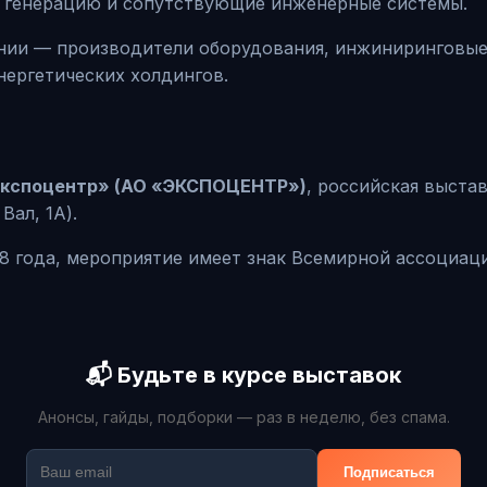
я генерацию и сопутствующие инженерные системы.
нии — производители оборудования, инжиниринговые 
нергетических холдингов.
Экспоцентр» (АО «ЭКСПОЦЕНТР»)
, российская выста
Вал, 1А).
78 года, мероприятие имеет знак Всемирной ассоциац
📬 Будьте в курсе выставок
Анонсы, гайды, подборки — раз в неделю, без спама.
Подписаться