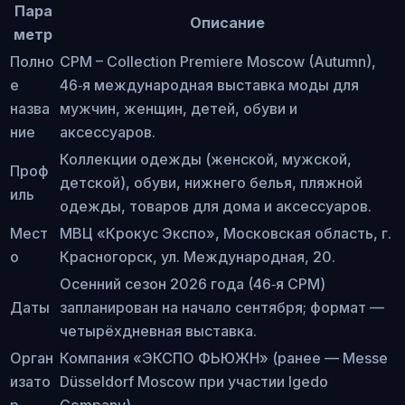
Пара
Описание
метр
Полно
CPM – Collection Premiere Moscow (Autumn),
е
46‑я международная выставка моды для
назва
мужчин, женщин, детей, обуви и
ние
аксессуаров.
Коллекции одежды (женской, мужской,
Проф
детской), обуви, нижнего белья, пляжной
иль
одежды, товаров для дома и аксессуаров.
Мест
МВЦ «Крокус Экспо», Московская область, г.
о
Красногорск, ул. Международная, 20.
Осенний сезон 2026 года (46‑я CPM)
Даты
запланирован на начало сентября; формат —
четырёхдневная выставка.
Орган
Компания «ЭКСПО ФЬЮЖН» (ранее — Messe
изато
Düsseldorf Moscow при участии Igedo
р
Company).